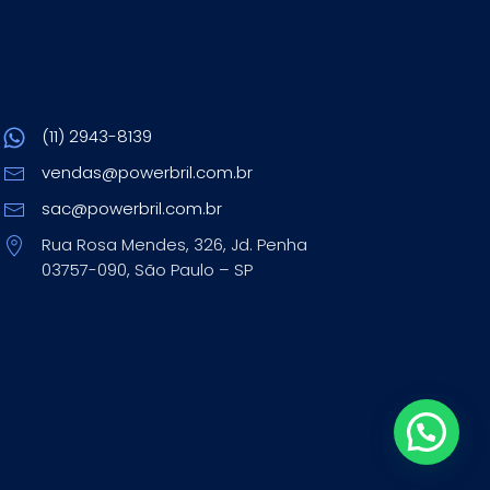
(11) 2943-8139
vendas@powerbril.com.br
sac@powerbril.com.br
Rua Rosa Mendes, 326, Jd. Penha
03757-090, São Paulo – SP