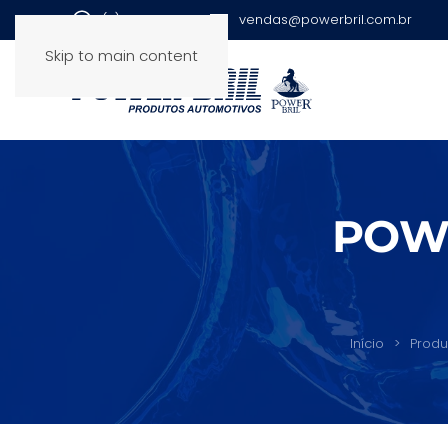
(11) 2943-8139
vendas@powerbril.com.br
Skip to main content
POW
Início
Produ