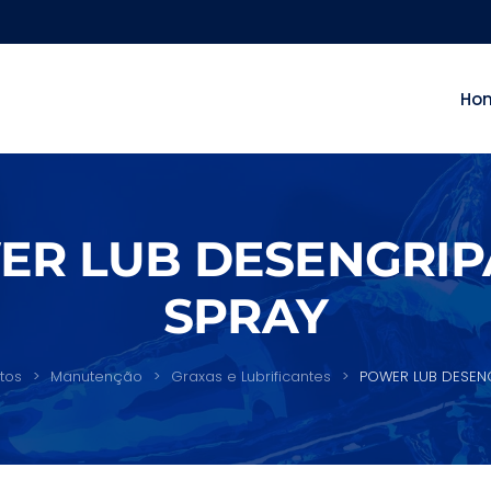
Ho
ER LUB DESENGRIP
SPRAY
tos
Manutenção
Graxas e Lubrificantes
POWER LUB DESEN