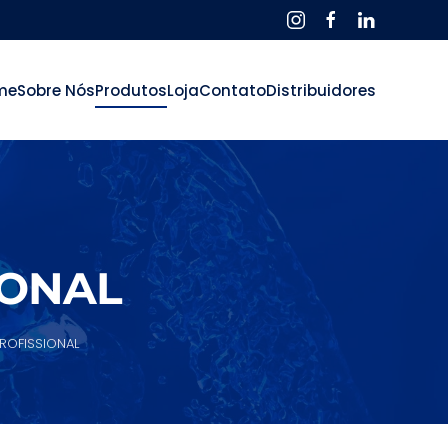
me
Sobre Nós
Produtos
Loja
Contato
Distribuidores
IONAL
ROFISSIONAL