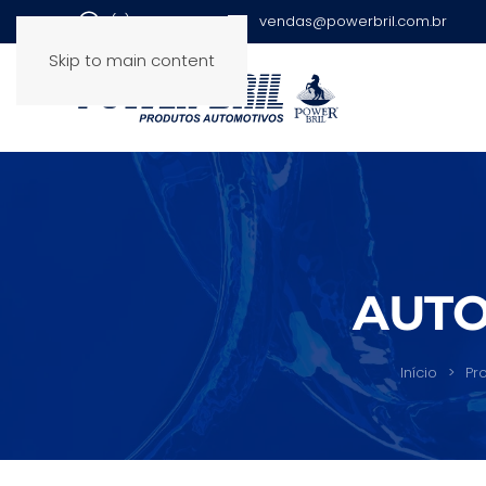
(11) 2943-8139
vendas@powerbril.com.br
Skip to main content
AUTO
Início
Pr