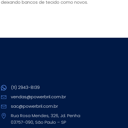
, deixando bancos de tecido como novos.
(11) 2943-8139
vendas@powerbril.com.br
sac@powerbril.com.br
Rua Rosa Mendes, 326, Jd. Penha
03757-090, São Paulo – SP