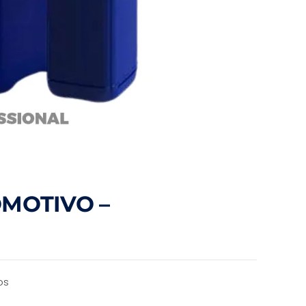
MOTIVO –
os